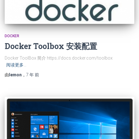
DOCKER
Docker Toolbox 安装配置
Docker ToolBox 简介 https://docs.docker.com/toolbox
阅读更多…
由
lemon
，
7 年
前