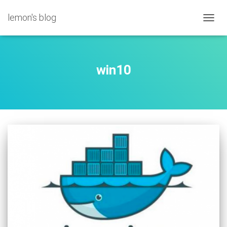
lemon's blog
切
换
导
航
win10