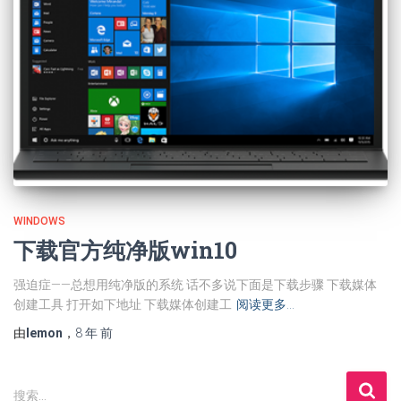
WINDOWS
下载官方纯净版win10
强迫症——总想用纯净版的系统 话不多说下面是下载步骤 下载媒体
创建工具 打开如下地址 下载媒体创建工
阅读更多…
由
lemon
，
8 年
前
搜
搜索…