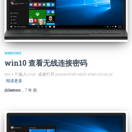
WINDOWS
win10 查看无线连接密码
win + R 输入cmd 或者打开 powershell netsh wlan show pr
阅读更多…
由
lemon
，
7 年
前