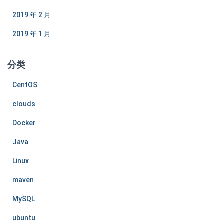
2019 年 2 月
2019 年 1 月
分类
CentOS
clouds
Docker
Java
Linux
maven
MySQL
ubuntu